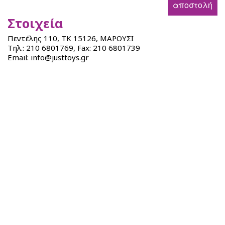
Beauty
A
αποστολή
–
Dorables
Στοιχεία
Cosmetics
Bambolina
BACK
Πεντέλης 110, ΤΚ 15126, ΜΑΡΟΥΣΙ
3C4G
Bambolina
Τηλ.: 210 6801769, Fax: 210 6801739
Stationery
Bambolina
Girlz
Email: info@justtoys.gr
Bambolina
Molly
Αmore
Ballerina
Bambolina
Happy
Pets
Crazy
Animalz
Stumble
Guys
Series
4
SpongeBob
Movie
Monsterflex
BACK