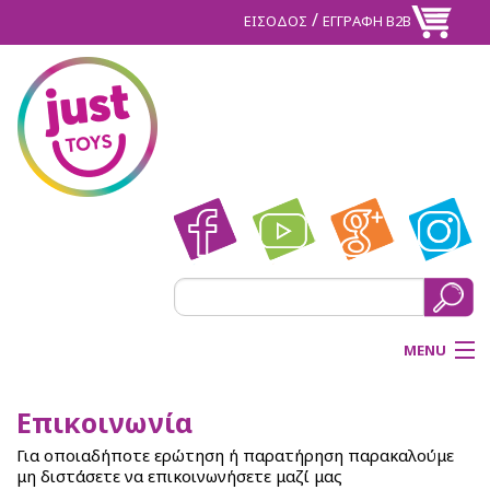
/
ΕΙΣΟΔΟΣ
ΕΓΓΡΑΦΗ Β2Β
MENU
ΑΡΧΙΚΗ
Επικοινωνία
Για οποιαδήποτε ερώτηση ή παρατήρηση παρακαλούμε
BACK
ΠΡΟΪΟΝΤΑ
μη διστάσετε να επικοινωνήσετε μαζί μας