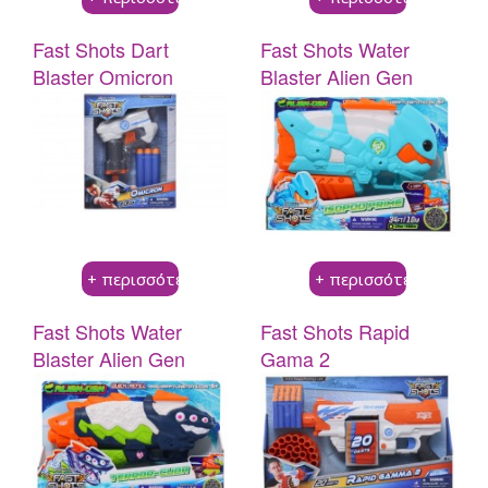
Beauty
A
–
Dorables
Fast Shots Dart
Fast Shots Water
Cosmetics
Bambolina
BACK
Blaster Omicron
Blaster Alien Gen
3C4G
Bambolina
Isopod Prime
Stationery
Bambolina
Girlz
Bambolina
Molly
Αmore
Ballerina
Bambolina
Happy
Pets
Crazy
+ περισσότερα
+ περισσότερα
Animalz
Stumble
Fast Shots Water
Fast Shots Rapid
Guys
Blaster Alien Gen
Gama 2
Series
Terrοr Guda
4
SpongeBob
Movie
Monsterflex
BACK