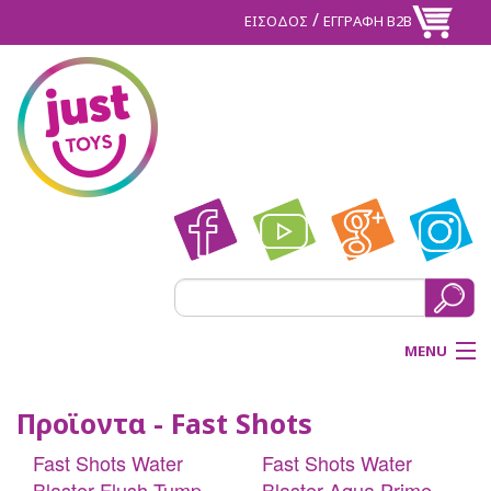
/
ΕΙΣΟΔΟΣ
ΕΓΓΡΑΦΗ Β2Β
MENU
ΑΡΧΙΚΗ
Προϊοντα - Fast Shots
BACK
Fast Shots Water
Fast Shots Water
ΠΡΟΪΟΝΤΑ
Blaster Flush Tump
Blaster Aqua Prime