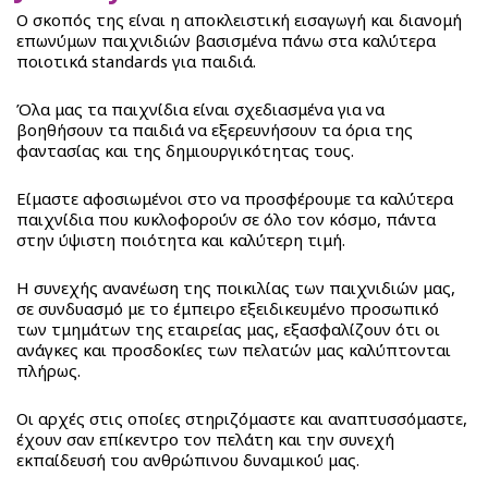
Προϊοντα
ΧΡΩΜΟΣΕΛΙΔΕΣ
O σκοπός της είναι η αποκλειστική εισαγωγή και διανομή
Make
επωνύμων παιχνιδιών βασισμένα πάνω στα καλύτερα
BACK
It
ποιοτικά standards για παιδιά.
ΕΤΑΙΡΕΙΑ
Make
Real
It
Όλα μας τα παιχνίδια είναι σχεδιασμένα για να
K-
VIDEO
βοηθήσουν τα παιδιά να εξερευνήσουν τα όρια της
Real
Pop
φαντασίας και της δημιουργικότητας τους.
Fashion
Stars
ΕΠΙΚΟΙΝΩΝΙΑ
Sketchbook
Unicones
Είμαστε αφοσιωμένοι στο να προσφέρουμε τα καλύτερα
BACK
Jewelry
παιχνίδια που κυκλοφορούν σε όλο τον κόσμο, πάντα
House
στην ύψιστη ποιότητα και καλύτερη τιμή.
Stationery
Unicones
Pets
Decor
Unicones
QT
Η συνεχής ανανέωση της ποικιλίας των παιχνιδιών μας,
Beauty
Σειρά
Kitties
σε συνδυασμό με το έμπειρο εξειδικευμένο προσωπικό
Juicy
3
των τμημάτων της εταιρείας μας, εξασφαλίζουν ότι οι
Puffy
ανάγκες και προσδοκίες των πελατών μας καλύπτονται
Couture
Mallows
πλήρως.
Juicy
Hello
Couture
Kitty
Οι αρχές στις οποίες στηριζόμαστε και αναπτυσσόμαστε,
Beauty
έχουν σαν επίκεντρο τον πελάτη και την συνεχή
Unidorables
εκπαίδευσή του ανθρώπινου δυναμικού μας.
3C4G
Pup