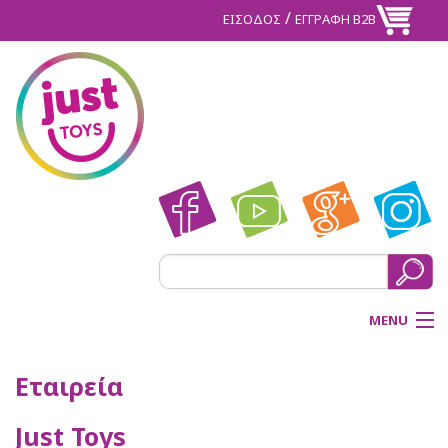
/
ΕΙΣΟΔΟΣ
ΕΓΓΡΑΦΗ Β2Β
MENU
ΑΡΧΙΚΗ
Εταιρεία
BACK
ΠΡΟΪΟΝΤΑ
Just Toys