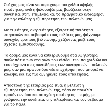
Beauty
A
Στόχος μας είναι να παρέχουμε παιχνίδια υψηλής
–
Dorables
ποιότητας, ενώ η φιλοσοφία μας βασίζεται στην
Cosmetics
συνέπεια, στην επιμέλεια και το πραγματικό ενδιαφέρον
Bambolina
BACK
για την καλύτερη εξυπηρέτηση των πελατών μας.
3C4G
Bambolina
Stationery
Bambolina
Girlz
Με τιμιότητα, ακεραιότητα, εξαιρετική ποιότητα
Bambolina
Molly
υπηρεσιών και σεβασμό στους πελάτες μας, ψάχνουμε
Αmore
Ballerina
συνεχώς τρόπους βελτίωσης, χτίζοντας μαζί τους
σχέσεις εμπιστοσύνης.
Bambolina
Happy
Pets
Το όραμά μας είναι να καθιερωθούμε στα υψηλότερα
Crazy
σκαλοπάτια των εταιριών του κλάδου των παιχνιδιών και
Animalz
ταυτόχρονα στις συνειδήσεις των συνεργατών – πελατών
μας, σαν μια πρωτοπόρα νέα επιχείρηση που μπορεί να
Stumble
καλύψει και τις πιο αυξημένες τους απαιτήσεις.
Guys
Series
Αποστολή της εταιρίας μας είναι η βέλτιστη
4
εξυπηρέτηση των πελατών της, τόσο σε ποικιλία
προϊόντων όσο και σε σχέση ποιότητας – τιμής, με
SpongeBob
γνώμονα την συνέπεια, την ειλικρίνεια και τον σεβασμό
Movie
για το παιδί.
Monsterflex
BACK