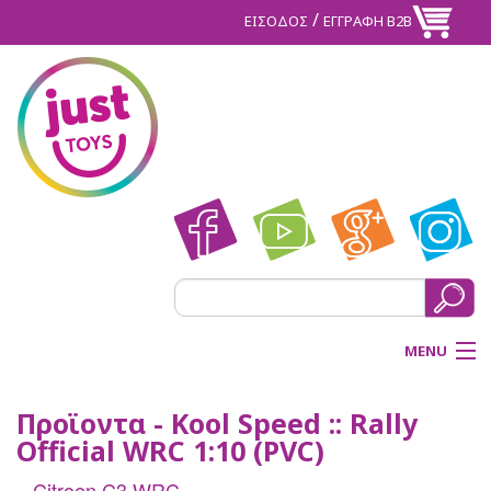
/
ΕΙΣΟΔΟΣ
ΕΓΓΡΑΦΗ Β2Β
MENU
ΑΡΧΙΚΗ
Προϊοντα - Kool Speed :: Rally
Official WRC 1:10 (PVC)
BACK
ΠΡΟΪΟΝΤΑ
Citroen C3 WRC