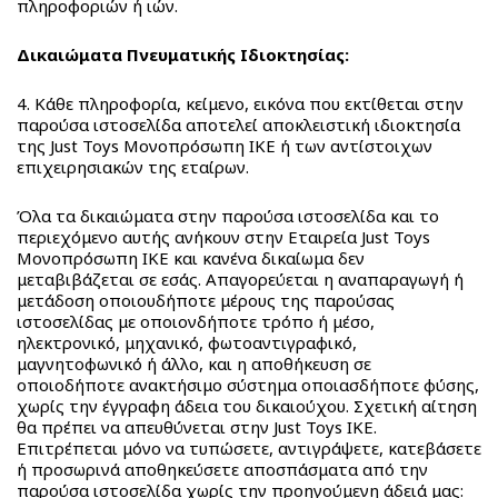
πληροφοριών ή ιών.
Trallallero
Monsterflex
Brainrot
Δικαιώματα Πνευματικής Ιδιοκτησίας:
Monsterflex
Collection
SpongeBob
BrainRottiz
4. Κάθε πληροφορία, κείμενο, εικόνα που εκτίθεται στην
Monsterflex
Collection
παρούσα ιστοσελίδα αποτελεί αποκλειστική ιδιοκτησία
Brawl
της Just Toys Μονοπρόσωπη ΙΚΕ ή των αντίστοιχων
Pocket
επιχειρησιακών της εταίρων.
Stars
Morph3r5
Monsterflex
Fast
BACK
Όλα τα δικαιώματα στην παρούσα ιστοσελίδα και το
Stumble
Shots
περιεχόμενο αυτής ανήκουν στην Εταιρεία Just Toys
Guys
Fast
Μονοπρόσωπη ΙΚΕ και κανένα δικαίωμα δεν
Spy
μεταβιβάζεται σε εσάς. Απαγορεύεται η αναπαραγωγή ή
Shots
X
μετάδοση οποιουδήποτε μέρους της παρούσας
Fast
RW
ιστοσελίδας με οποιονδήποτε τρόπο ή μέσο,
BACK
Shots
ηλεκτρονικό, μηχανικό, φωτοαντιγραφικό,
RC
μαγνητοφωνικό ή άλλο, και η αποθήκευση σε
Dart
RW
Kool
BACK
οποιοδήποτε ανακτήσιμο σύστημα οποιασδήποτε φύσης,
Blaster
RC
Speed
χωρίς την έγγραφη άδεια του δικαιούχου. Σχετική αίτηση
Fast
RW
Kool
Super
θα πρέπει να απευθύνεται στην Just Toys ΙΚΕ.
BACK
Επιτρέπεται μόνο να τυπώσετε, αντιγράψετε, κατεβάσετε
Shots
Racing
Speed
Wings
ή προσωρινά αποθηκεύσετε αποσπάσματα από την
Water
Cars
Licensing
Super
Δημιουργικά
παρούσα ιστοσελίδα χωρίς την προηγούμενη άδειά μας:
BACK