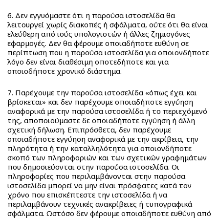
1:32
1:10
6. Δεν εγγυόμαστε ότι η παρούσα ιστοσελίδα θα
(PVC)
λειτουργεί χωρίς διακοπές ή σφάλματα, ούτε ότι θα είναι
Club
ελεύθερη από ιούς υπολογιστών ή άλλες ζημιογόνες
Sport
εφαρμογές. Δεν θα φέρουμε οποιαδήποτε ευθύνη σε
περίπτωση που η παρούσα ιστοσελίδα για οποιονδήποτε
Official
λόγο δεν είναι διαθέσιμη οποτεδήποτε και για
1:14
οποιοδήποτε χρονικό διάστημα.
Rally
Official
7. Παρέχουμε την παρούσα ιστοσελίδα «όπως έχει και
Dakar
βρίσκεται» και δεν παρέχουμε οποιαδήποτε εγγύηση
αναφορικά με την παρούσα ιστοσελίδα ή το περιεχόμενό
1:16
της, αποποιούμαστε δε οποιαδήποτε εγγύηση ή άλλη
Off
σχετική δήλωση. Επιπρόσθετα, δεν παρέχουμε
Road
οποιαδήποτε εγγύηση αναφορικά με την ακρίβεια, την
πληρότητα ή την καταλληλότητα για οποιονδήποτε
My
σκοπό των πληροφοριών και των σχετικών γραφημάτων
First
που δημοσιεύονται στην παρούσα ιστοσελίδα. Οι
RC
πληροφορίες που περιλαμβάνονται στην παρούσα
ιστοσελίδα μπορεί να μην είναι πρόσφατες κατά τον
F1
χρόνο που επισκέπτεστε την ιστοσελίδα ή να
Kiddy
περιλαμβάνουν τεχνικές ανακρίβειες ή τυπογραφικά
Robot
σφάλματα. Ωστόσο δεν φέρουμε οποιαδήποτε ευθύνη από