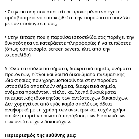
Blaster
1:24
Cars
Wings
Παιχνίδια
(PVC)
1:24
Electric
Δημιουργικά
&
• Στην έκταση που απαιτείται προκειμένου να έχετε
RW
Licensing
Heroes
Παιχνίδια
πρόσβαση και να επισκεφθείτε την παρούσα ιστοσελίδα
Δραστηριότητες
με τον υπολογιστή σας,
Street
Cars
Super
&
Cars
1:16
Pets
Δραστηριότητες
• Στην έκταση που η παρούσα ιστοσελίδα σας παρέχει την
1:24
Rally
Super
Μαγνητικά
δυνατότητα να κατεβάσετε πληροφορίες ή να τυπώσετε
RW
Official
Charge
Puzzle
(όπως ταπετσαρία, screen savers, κλπ. από την
ιστοσελίδα).
Street
WRC
Μαγνητικά
Cars
1:20
Παιχνίδια
5. Όλα τα υπόλοιπα σήματα, διακριτικά σημεία, ονόματα
1:18
(PVC)
Δημιουργικά
προϊόντων, τίτλοι και λοιπά δικαιώματα πνευματικής
RW
Rally
Μαγνητικά
ιδιοκτησίας που χρησιμοποιούνται στην παρούσα
ιστοσελίδα αποτελούν σήματα, διακριτικά σημεία,
RollerBot
Official
Παιχνίδια
ονόματα προϊόντων, τίτλοι και λοιπά δικαιώματα
360°
WRC
Σαπουνόφουσκες
πνευματικής ιδιοκτησίας των αντίστοιχων δικαιούχων.
RW
1:16
Δεν χορηγείται από εμάς καμία απολύτως άδεια
αναφορικά με τη χρήση των ανωτέρω και τυχόν χρήση
Monster
(PVC)
αυτών μπορεί να συνιστά παράβαση των δικαιωμάτων
Truck
Rally
των αντίστοιχων δικαιούχων.
RW
Official
Diecast
WRC
Περιορισμός της ευθύνης μας: