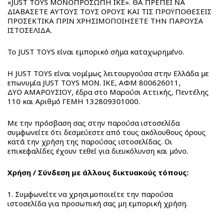
«JUST TOYS ΜΟΝΟΠΡΟΣΩΠΗ ΙΚΕ». ΘΑ ΠΡΕΠΕΙ ΝΑ
Προϊοντα
ΧΡΩΜΟΣΕΛΙΔΕΣ
ΔΙΑΒΑΣΕΤΕ ΑΥΤΟΥΣ ΤΟΥΣ ΟΡΟΥΣ ΚΑΙ ΤΙΣ ΠΡΟΫΠΟΘΕΣΕΙΣ
Make
BACK
ΠΡΟΣΕΚΤΙΚΑ ΠΡΙΝ ΧΡΗΣΙΜΟΠΟΙΗΣΕΤΕ ΤΗΝ ΠΑΡΟΥΣΑ
It
ΙΣΤΟΣΕΛΙΔΑ.
ΕΤΑΙΡΕΙΑ
Make
Real
It
K-
Το JUST TOYS είναι εμπορικό σήμα καταχωρημένο.
VIDEO
Real
Pop
Η JUST TOYS είναι νομίμως λειτουργούσα στην Ελλάδα με
Fashion
Stars
ΕΠΙΚΟΙΝΩΝΙΑ
επωνυμία JUST TOYS ΜΟΝ. ΙΚΕ, ΑΦΜ 800626011,
Sketchbook
Unicones
ΔΥΟ ΑΜΑΡΟΥΣΙΟΥ, έδρα στο Μαρούσι Αττικής, Πεντέλης
BACK
Jewelry
House
110 και Αριθμό ΓΕΜΗ 132809301000.
Stationery
Unicones
Pets
Decor
Unicones
Με την πρόσβαση σας στην παρούσα ιστοσελίδα
QT
συμφωνείτε ότι δεσμεύεστε από τους ακόλουθους όρους
Beauty
Σειρά
Kitties
κατά την χρήση της παρούσας ιστοσελίδας. Οι
Juicy
3
Puffy
επικεφαλίδες έχουν τεθεί για διευκόλυνση και μόνο.
Couture
Mallows
Juicy
Χρήση / Σύνδεση με άλλους δικτυακούς τόπους:
Hello
Couture
Kitty
1. Συμφωνείτε να χρησιμοποιείτε την παρούσα
Beauty
Unidorables
ιστοσελίδα για προσωπική σας μη εμπορική χρήση.
3C4G
Pup