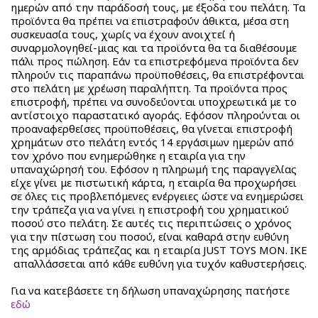
ημερών από την παράδοσή τους, με έξοδα του πελάτη. Τα
προϊόντα θα πρέπει να επιστραφούν άθικτα, μέσα στη
συσκευασία τους, χωρίς να έχουν ανοιχτεί ή
συναρμολογηθεί-μιας και τα προϊόντα θα τα διαθέσουμε
πάλι προς πώληση. Εάν τα επιστρεφόμενα προϊόντα δεν
πληρούν τις παραπάνω προϋποθέσεις, θα επιστρέφονται
στο πελάτη με χρέωση παραλήπτη. Τα προϊόντα προς
επιστροφή, πρέπει να συνοδεύονται υποχρεωτικά με το
αντίστοιχο παραστατικό αγοράς. Εφόσον πληρούνται οι
προαναφερθείσες προϋποθέσεις, θα γίνεται επιστροφή
χρημάτων στο πελάτη εντός 14 εργάσιμων ημερών από
τον χρόνο που ενημερώθηκε η εταιρία για την
υπαναχώρησή του. Εφόσον η πληρωμή της παραγγελίας
είχε γίνει με πιστωτική κάρτα, η εταιρία θα προχωρήσει
σε όλες τις προβλεπόμενες ενέργειες ώστε να ενημερώσει
την τράπεζα για να γίνει η επιστροφή του χρηματικού
ποσού στο πελάτη. Σε αυτές τις περιπτώσεις ο χρόνος
για την πίστωση του ποσού, είναι καθαρά στην ευθύνη
της αρμόδιας τράπεζας και η εταιρία JUST TOYS MON. IKE
απαλλάσσεται από κάθε ευθύνη για τυχόν καθυστερήσεις.
Για να κατεβάσετε τη δήλωση υπαναχώρησης πατήστε
εδώ