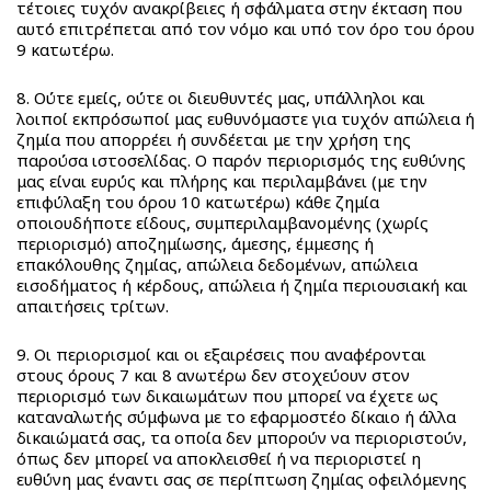
τέτοιες τυχόν ανακρίβειες ή σφάλματα στην έκταση που
Kiddy
αυτό επιτρέπεται από τον νόμο και υπό τον όρο του όρου
Dino
9 κατωτέρω.
Kidz
2
8. Ούτε εμείς, ούτε οι διευθυντές μας, υπάλληλοι και
λοιποί εκπρόσωποί μας ευθυνόμαστε για τυχόν απώλεια ή
Go
ζημία που απορρέει ή συνδέεται με την χρήση της
παρούσα ιστοσελίδας. Ο παρόν περιορισμός της ευθύνης
μας είναι ευρύς και πλήρης και περιλαμβάνει (με την
επιφύλαξη του όρου 10 κατωτέρω) κάθε ζημία
οποιουδήποτε είδους, συμπεριλαμβανομένης (χωρίς
περιορισμό) αποζημίωσης, άμεσης, έμμεσης ή
επακόλουθης ζημίας, απώλεια δεδομένων, απώλεια
εισοδήματος ή κέρδους, απώλεια ή ζημία περιουσιακή και
απαιτήσεις τρίτων.
9. Οι περιορισμοί και οι εξαιρέσεις που αναφέρονται
στους όρους 7 και 8 ανωτέρω δεν στοχεύουν στον
περιορισμό των δικαιωμάτων που μπορεί να έχετε ως
καταναλωτής σύμφωνα με το εφαρμοστέο δίκαιο ή άλλα
δικαιώματά σας, τα οποία δεν μπορούν να περιοριστούν,
όπως δεν μπορεί να αποκλεισθεί ή να περιοριστεί η
ευθύνη μας έναντι σας σε περίπτωση ζημίας οφειλόμενης