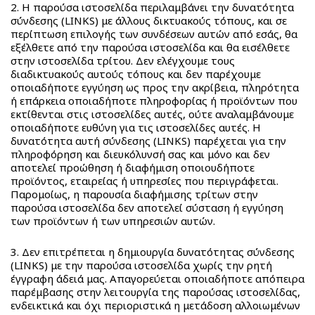
Beauty
A
2. Η παρούσα ιστοσελίδα περιλαμβάνει την δυνατότητα
–
σύνδεσης (LINKS) με άλλους δικτυακούς τόπους, και σε
Dorables
περίπτωση επιλογής των συνδέσεων αυτών από εσάς, θα
Cosmetics
Bambolina
BACK
εξέλθετε από την παρούσα ιστοσελίδα και θα εισέλθετε
3C4G
Bambolina
στην ιστοσελίδα τρίτου. Δεν ελέγχουμε τους
Stationery
Bambolina
διαδικτυακούς αυτούς τόπους και δεν παρέχουμε
Girlz
οποιαδήποτε εγγύηση ως προς την ακρίβεια, πληρότητα
Bambolina
Molly
ή επάρκεια οποιαδήποτε πληροφορίας ή προϊόντων που
Αmore
Ballerina
εκτίθενται στις ιστοσελίδες αυτές, ούτε αναλαμβάνουμε
Bambolina
οποιαδήποτε ευθύνη για τις ιστοσελίδες αυτές. Η
Happy
δυνατότητα αυτή σύνδεσης (LINKS) παρέχεται για την
Pets
πληροφόρηση και διευκόλυνσή σας και μόνο και δεν
Crazy
αποτελεί προώθηση ή διαφήμιση οποιουδήποτε
Animalz
προϊόντος, εταιρείας ή υπηρεσίες που περιγράφεται.
Παρομοίως, η παρουσία διαφήμισης τρίτων στην
Stumble
παρούσα ιστοσελίδα δεν αποτελεί σύσταση ή εγγύηση
Guys
των προϊόντων ή των υπηρεσιών αυτών.
Series
4
3. Δεν επιτρέπεται η δημιουργία δυνατότητας σύνδεσης
(LINKS) με την παρούσα ιστοσελίδα χωρίς την ρητή
SpongeBob
έγγραφη άδειά μας. Απαγορεύεται οποιαδήποτε απόπειρα
Movie
παρέμβασης στην λειτουργία της παρούσας ιστοσελίδας,
Monsterflex
ενδεικτικά και όχι περιοριστικά η μετάδοση αλλοιωμένων
BACK