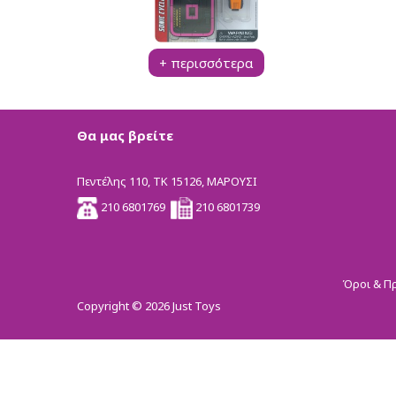
Pup A Dorables
Bambolina
Bambolina Girlz
+ περισσότερα
Molly Ballerina
Happy Pets
Crazy Animalz
Stumble Guys Series 
Θα μας βρείτε
SpongeBob Movie
Monsterflex
Πεντέλης 110, ΤΚ 15126, ΜΑΡΟΥΣΙ
Trallallero Brainrot Co
210 6801769
210 6801739
BrainRottiz Collection
Pocket Morph3r5
Fast Shots
Όροι & Π
Spy X
Copyright © 2026 Just Toys
RW RC
Kool Speed
Super Wings
Δημιουργικά Παιχνί