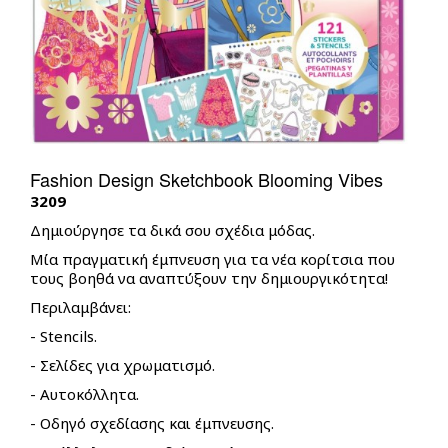
Beauty
A
–
Dorables
Cosmetics
Bambolina
BACK
3C4G
Bambolina
Stationery
Bambolina
Girlz
Bambolina
Molly
Αmore
Ballerina
Fashion Design Sketchbook Blooming Vibes
Bambolina
Happy
3209
Pets
Δημιούργησε τα δικά σου σχέδια μόδας.
Crazy
Animalz
Μία πραγματική έμπνευση για τα νέα κορίτσια που
τους βοηθά να αναπτύξουν την δημιουργικότητα!
Stumble
Guys
Περιλαμβάνει:
Series
- Stencils.
4
- Σελίδες για χρωματισμό.
SpongeBob
- Αυτοκόλλητα.
Movie
- Οδηγό σχεδίασης και έμπνευσης.
Monsterflex
BACK