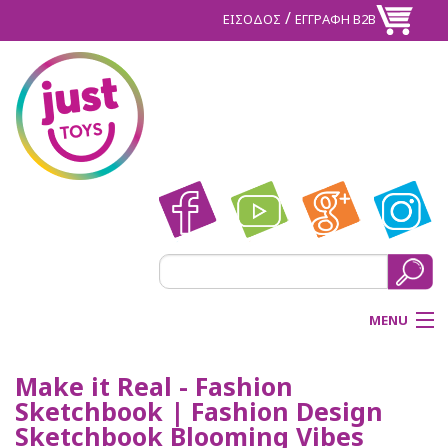
/
ΕΙΣΟΔΟΣ
ΕΓΓΡΑΦΗ Β2Β
MENU
ΑΡΧΙΚΗ
Make it Real - Fashion
Sketchbook | Fashion Design
BACK
ΠΡΟΪΟΝΤΑ
Sketchbook Blooming Vibes