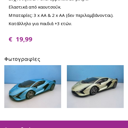
Beauty
A
Ελαστικά από καουτσούκ.
–
Dorables
Cosmetics
Μπαταρίες: 3 x AA & 2 x AA (δεν περιλαμβάνονται).
Bambolina
BACK
3C4G
Κατάλληλο για παιδιά +3 ετών.
Bambolina
Stationery
Bambolina
Girlz
Bambolina
€ 19,99
Molly
Αmore
Ballerina
Bambolina
Happy
Φωτογραφίες
Pets
Crazy
Animalz
Stumble
Guys
Series
4
SpongeBob
Movie
Monsterflex
BACK