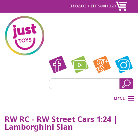
/
ΕΙΣΟΔΟΣ
ΕΓΓΡΑΦΗ Β2Β
MENU
ΑΡΧΙΚΗ
RW RC - RW Street Cars 1:24 |
Lamborghini Sian
BACK
ΠΡΟΪΟΝΤΑ