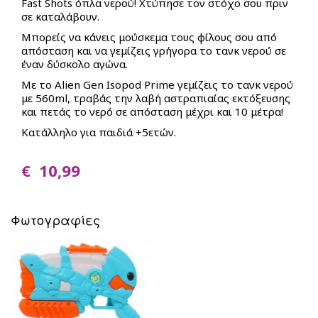
Beauty
Fast Shots όπλα νερού! Χτύπησε τον στόχο σου πριν
A
σε καταλάβουν.
–
Dorables
Μπορείς να κάνεις μούσκεμα τους φίλους σου από
Cosmetics
Bambolina
BACK
απόσταση και να γεμίζεις γρήγορα το τανκ νερού σε
3C4G
Bambolina
έναν δύσκολο αγώνα.
Stationery
Bambolina
Girlz
Με το Alien Gen Isopod Prime γεμίζεις το τανκ νερού
Bambolina
Molly
με 560ml, τραβάς την λαβή αστραπιαίας εκτόξευσης
Αmore
και πετάς το νερό σε απόσταση μέχρι και 10 μέτρα!
Ballerina
Bambolina
Happy
Κατάλληλο για παιδιά +5ετών.
Pets
Crazy
€ 10,99
Animalz
Stumble
Φωτογραφίες
Guys
Series
4
SpongeBob
Movie
Monsterflex
BACK